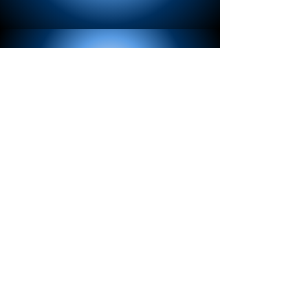
MaDeLiChi´s
Kennel
Adress
ESKILSTUNA
Kontakt
chihuahua@madelichiskennel.se
072-4696996
Socials
Facebook