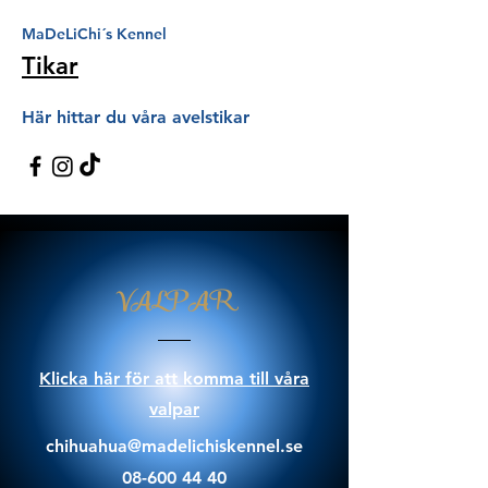
MaDeLiChi´s Kennel
Tikar
Här hittar du våra avelstikar
VALPAR
Klicka här för att komma till våra
valpar
chihuahua@madelichiskennel.se
08-600 44 40