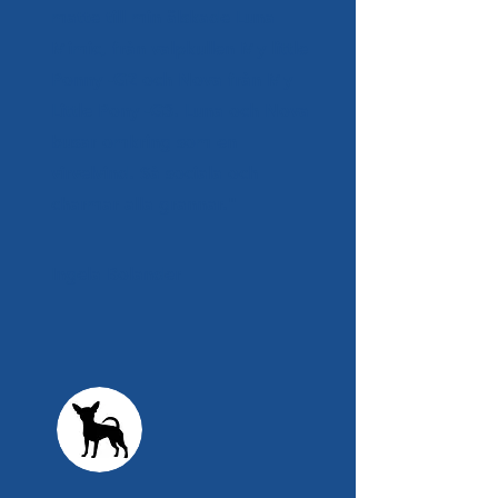
matte till min älskade Luna
Mimic, från valpkullen My little
Ponny -G2 och Nova från My
Little Pony -G3. Luna och Nova
busar omkring som en
virvelvind. Så sociala och
charmar alla grannar."
Ingela Bolander