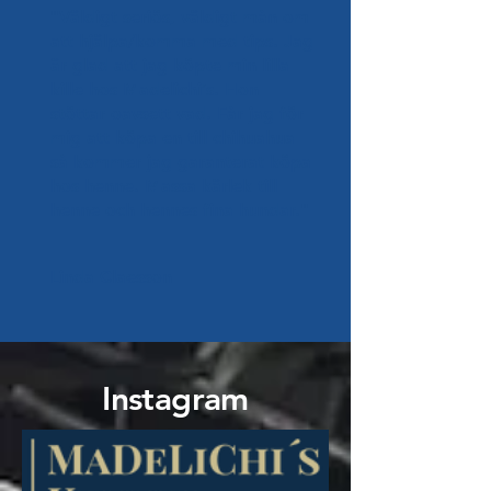
"Väldigt seriös, väldigt mån om
att hjälpa/komma med tips. Jag
är glad att jag köpte min lilla
kille hos Madelichi’s. Hon
stöttar oavsett vad. Får jag för
mig att köpa en till chihuahua
så kommer jag garanterat köpa
hos henne. Massa kärlek till
henne och hennes fina hundar."
Linda Claesson
Instagram