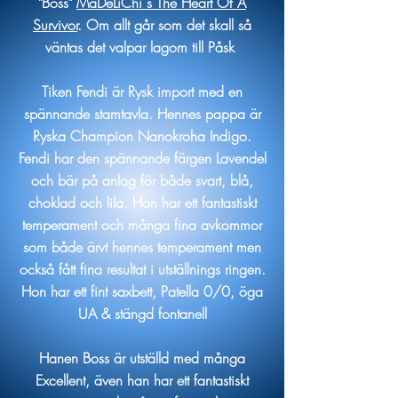
"Boss"
MaDeLiChi´s The Heart Of A
Survivor
. Om allt går som det skall så
väntas det valpar lagom till Påsk
Tiken Fendi är Rysk import med en
spännande stamtavla. Hennes pappa är
Ryska Champion Nanokroha Indigo.
Fendi har den spännande färgen Lavendel
och bär på anlag för både svart, blå,
choklad och lila. Hon har ett fantastiskt
temperament och många fina avkommor
som både ärvt hennes temperament men
också fått fina resultat i utställnings ringen.
Hon har ett fint saxbett, Patella 0/0, öga
UA & stängd fontanell
Hanen Boss är utställd med många
Excellent, även han har ett fantastiskt