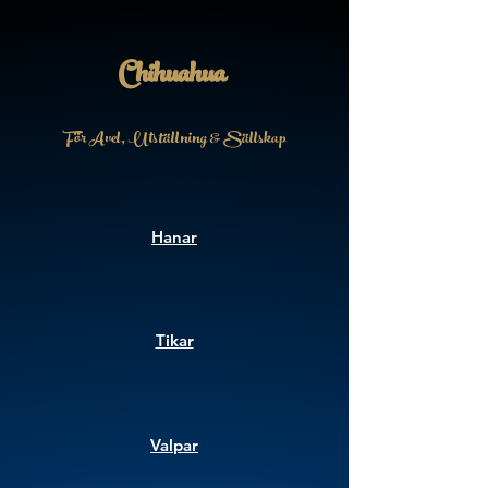
Chihuahua
För Avel, Utställning & Sällskap
Hanar
Tikar
Valpar