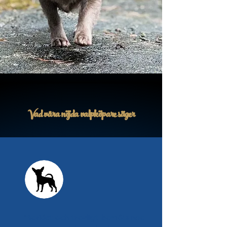
Vad våra nöjda valpköpare säger
"Seriöst och trevligt bemötande