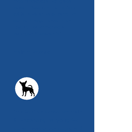
med fantastiska och glada
valpar. Dessutom fått stöd att
ställa ut våran valp, samt om
det varit något annat man
undrat. rekommenderar
verkligen Madelichi's"
Malin Montenius
"MaDeLiChi´s Kennel och Malin
är outstanding. Så lycklig över
att ha funnit er och att jag nu är