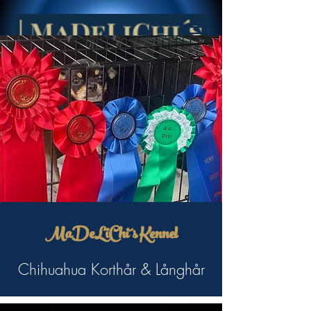
MaDeLiChi´s Kennel
Chihuahua Korthår & Långhår