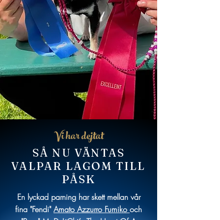
Vi har dejtat
SÅ NU VÄNTAS
VALPAR LAGOM TILL
PÅSK
En lyckad parning har skett mellan vår
fina "Fendi"
Amato Azzurro Fumiko
och